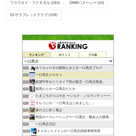
ワラウカド・フクキタル (283)
DMMバヌーシー (10)
G1サラブレッドクラブ (159)
ランキング
ポイント
ブロ画
ゆうちゃりすの競馬ときどき一口馬主ブログ
1位
一口馬主クロキリ
2位
絶望中年セミリタイア民の貧乏一口馬主投資。
3位
競馬だとか一口馬主だとか
4位
たまごろのつぶやき 〜シルク・ノルマンディー〜
5位
そらうにの「一口馬主はじめました。」
6位
森の上に吹く風は
7位
馬也ホースレーシング〜一口馬主・馳走人の競馬備忘録〜
8位
一口馬主日記
9位
キャロットメインの一口馬主回収率研究所
10位