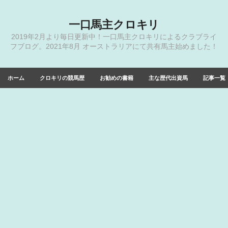
一口馬主クロキリ
2019年2月より毎日更新中！一口馬主クロキリによるクラブライ
フブログ。2021年8月 オーストラリアにて共有馬主始めました！
ホーム
クロキリの競馬歴
お勧めの書籍
主な歴代出資馬
記事一覧