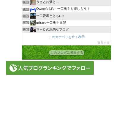
うさとお酒と…
11位
Owner's Life - 一口馬主を楽しもう！
12位
一口愛馬とともに♪
13位
miiraの一口馬主日記
14位
マーＤの馬的なブログ
15位
このカテゴリを全て表示
参加する
このブログに投票する