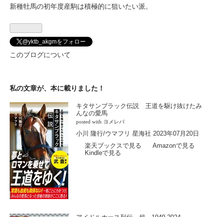
新種牡馬の初年度産駒は積極的に狙いたい派。
@yktb_akgmをフォロー
このブログについて
私の文章が、本に載りました！
キタサンブラック伝説 王道を駆け抜けたみ
んなの愛馬
posted with
ヨメレバ
小川 隆行/ウマフリ 星海社 2023年07月20日
楽天ブックスで見る
Amazonで見る
Kindleで見る