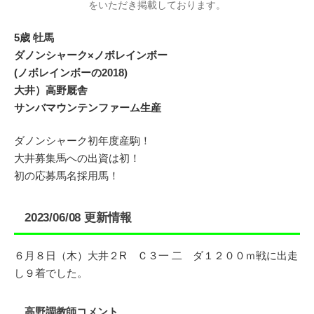
をいただき掲載しております。
5歳 牡馬
ダノンシャーク×ノボレインボー
(ノボレインボーの2018)
大井）高野厩舎
サンバマウンテンファーム生産
ダノンシャーク初年度産駒！
大井募集馬への出資は初！
初の応募馬名採用馬！
2023/06/08 更新情報
６月８日（木）大井２R Ｃ３一 二 ダ１２００ｍ戦に出走
し９着でした。
高野調教師コメント