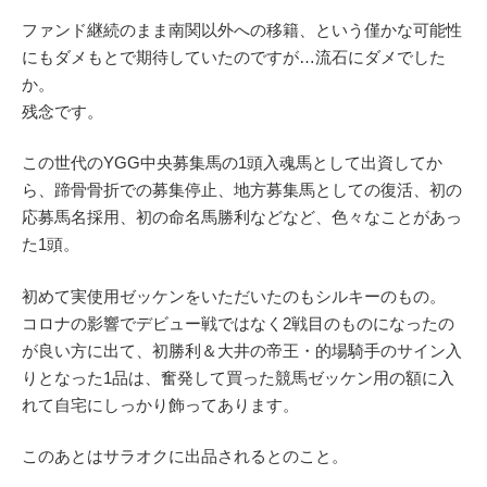
ファンド継続のまま南関以外への移籍、という僅かな可能性
にもダメもとで期待していたのですが…流石にダメでした
か。
残念です。
この世代のYGG中央募集馬の1頭入魂馬として出資してか
ら、蹄骨骨折での募集停止、地方募集馬としての復活、初の
応募馬名採用、初の命名馬勝利などなど、色々なことがあっ
た1頭。
初めて実使用ゼッケンをいただいたのもシルキーのもの。
コロナの影響でデビュー戦ではなく2戦目のものになったの
が良い方に出て、初勝利＆大井の帝王・的場騎手のサイン入
りとなった1品は、奮発して買った競馬ゼッケン用の額に入
れて自宅にしっかり飾ってあります。
このあとはサラオクに出品されるとのこと。