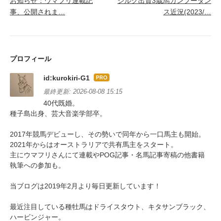
お知らせ：ウマフリ連載記
シルク出資3歳馬カンフーダン
事、公開されま…
ス近況(2023/…
プロフィール
id:kurokiri-G1
はて
なブ
最終更新:
2026-08-08 15:15
ログ
40代既婚。
Pro
種子島出身、芸大音楽学部卒。
2017年競馬デビューし、その勢いで同年から一口馬主も開始。
2021年からはオーストラリアで共有馬主をスタート。
主にウマフリさんにて連載やPOG記事・名馬記事寄稿の他書籍
執筆への参加も。
当ブログは2019年2月より毎日更新しています！
最近注目している種牡馬はドライスタウト、キタサンブラック、
ハービンジャー。