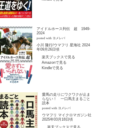
アイドルホース列伝 超 1949-
2024
posted with
ヨメレバ
小川 隆行/ウマフリ 星海社 2024
年09月26日頃
楽天ブックスで見る
Amazonで見る
Kindleで見る
愛馬の走りにワクワクが止ま
らない！ 一口馬主まるごと
読本
posted with
ヨメレバ
ウマフリ マイクロマガジン社
2025年03月18日頃
楽天ブックスで見る