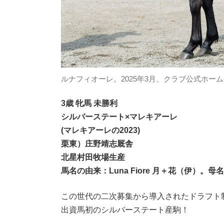
ルナフィオーレ。2025年3月、クラブ公式ホ
3歳 牝馬 未勝利
シルバーステート×マレキアーレ
(マレキアーレの2023)
栗東）庄野靖志厩舎
北星村田牧場生産
馬名の由来：Luna Fiore 月＋花（伊）。母
この世代の二次募集から導入されたドラフト
出資馬初のシルバーステート産駒！