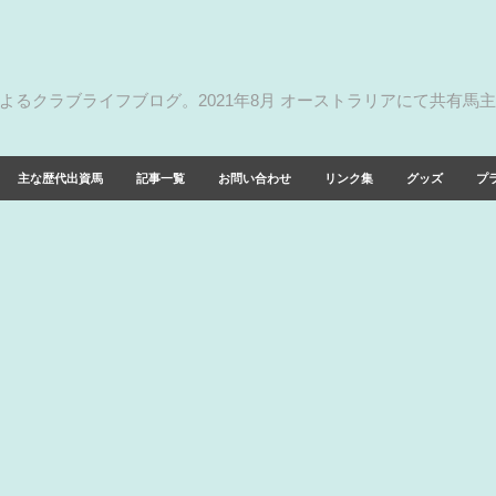
によるクラブライフブログ。2021年8月 オーストラリアにて共有馬
主な歴代出資馬
記事一覧
お問い合わせ
リンク集
グッズ
プ