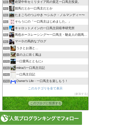
絶望中年セミリタイア民の貧乏一口馬主投資。
3位
競馬だとか一口馬主だとか
4位
たまごろのつぶやき 〜シルク・ノルマンディー〜
5位
そらうにの「一口馬主はじめました。」
6位
キャロットメインの一口馬主回収率研究所
7位
馬也ホースレーシング〜一口馬主・馳走人の競馬備忘録〜
8位
マーＤの馬的なブログ
9位
うさとお酒と…
10位
森の上に吹く風は
11位
一口愛馬とともに♪
12位
miiraの一口馬主日記
13位
一口馬主日記
14位
Owner's Life - 一口馬主を楽しもう！
15位
このカテゴリを全て表示
参加する
このブログに投票する