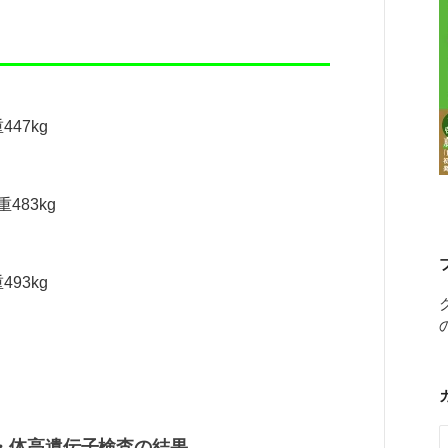
447kg
重483kg
493kg
・体高遺伝子検査の結果