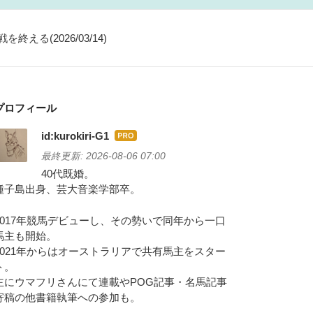
る(2026/03/14)
プロフィール
id:kurokiri-G1
はて
なブ
最終更新:
2026-08-06 07:00
ログ
40代既婚。
Pro
種子島出身、芸大音楽学部卒。
2017年競馬デビューし、その勢いで同年から一口
馬主も開始。
2021年からはオーストラリアで共有馬主をスター
ト。
主にウマフリさんにて連載やPOG記事・名馬記事
寄稿の他書籍執筆への参加も。