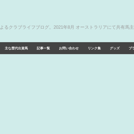
によるクラブライフブログ。2021年8月 オーストラリアにて共有馬
主な歴代出資馬
記事一覧
お問い合わせ
リンク集
グッズ
プ