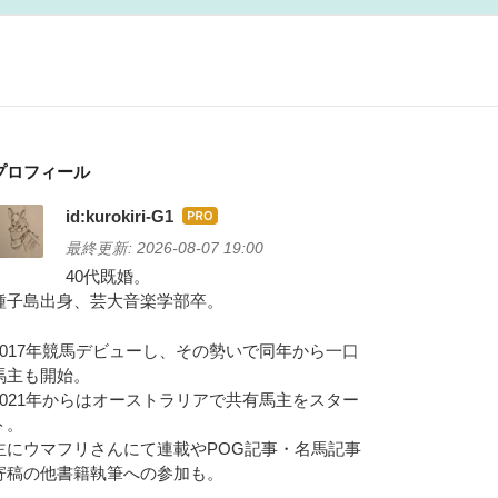
プロフィール
id:kurokiri-G1
はて
なブ
最終更新:
2026-08-07 19:00
ログ
40代既婚。
Pro
種子島出身、芸大音楽学部卒。
2017年競馬デビューし、その勢いで同年から一口
馬主も開始。
2021年からはオーストラリアで共有馬主をスター
ト。
主にウマフリさんにて連載やPOG記事・名馬記事
寄稿の他書籍執筆への参加も。