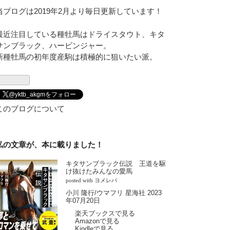
当ブログは2019年2月より毎日更新しています！
最近注目している種牡馬はドライスタウト、キタ
サンブラック、ハービンジャー。
新種牡馬の初年度産駒は積極的に狙いたい派。
@yktb_akgmをフォロー
このブログについて
私の文章が、本に載りました！
キタサンブラック伝説 王道を駆
け抜けたみんなの愛馬
posted with
ヨメレバ
小川 隆行/ウマフリ 星海社 2023
年07月20日
楽天ブックスで見る
Amazonで見る
Kindleで見る