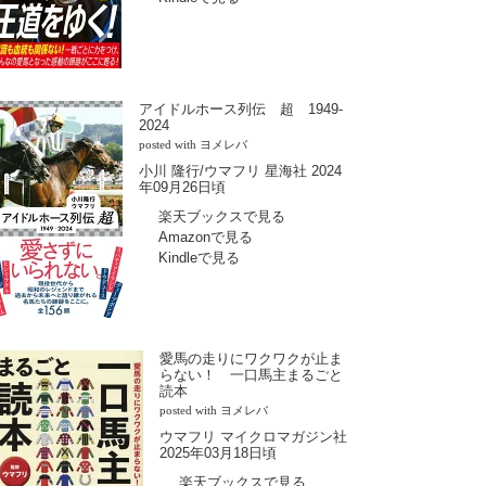
アイドルホース列伝 超 1949-
2024
posted with
ヨメレバ
小川 隆行/ウマフリ 星海社 2024
年09月26日頃
楽天ブックスで見る
Amazonで見る
Kindleで見る
愛馬の走りにワクワクが止ま
らない！ 一口馬主まるごと
読本
posted with
ヨメレバ
ウマフリ マイクロマガジン社
2025年03月18日頃
楽天ブックスで見る