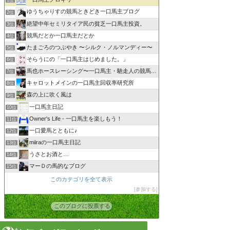
1位
ゆうちゃりすの競馬ときどき一口馬主ブログ
2位
絶望中年セミリタイア民の貧乏一口馬主投資。
3位
競馬だとか一口馬主だとか
4位
たまごろのつぶやき 〜シルク・ノルマンディー〜
5位
そらうにの「一口馬主はじめました。」
6位
馬也ホースレーシング〜一口馬主・馳走人の競馬備忘録〜
7位
キャロットメインの一口馬主回収率研究所
8位
森の上に吹く風は
9位
一口馬主日記
10位
Owner's Life - 一口馬主を楽しもう！
11位
一口愛馬とともに♪
12位
miiraの一口馬主日記
13位
うさとお酒と…
14位
マーＤの馬的なブログ
15位
このカテゴリを全て表示
参加する
このブログに投票する